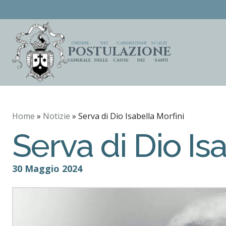
ORDINE
DEI
CARMELITANI
SCALZI
POSTULAZIONE
GENERALE
DELLE
CAUSE
DEI
SANTI
Home
»
Notizie
»
Serva di Dio Isabella Morfini
Serva di Dio Is
30 Maggio 2024