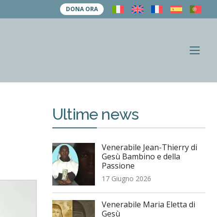
DONA ORA
A
A
p
p
r
i
r
m
i
e
n
r
u
Ultime news
i
c
e
Venerabile Jean-Thierry di
r
Gesù Bambino e della
c
Passione
a
17 Giugno 2026
Venerabile Maria Eletta di
Gesù