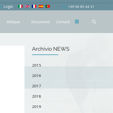
Login
+39 06 85 44 31
Reliquie
Documenti
Contatti
Archivio NEWS
2015
2016
2017
2018
2019