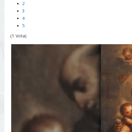
2
3
4
5
(1 Vota)