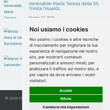
Venerabile Maria Teresa della SS.
Trinità (Ysseldi…
Giugno 17, 2026
Noi usiamo i cookies
Beata Anna di San Bartolomeo
Noi usiamo i cookies e altre tecniche
Giugno 10, 2026
di tracciamento per migliorare la tua
esperienza di navigazione nel nostro
sito, per mostrarti contenuti
Martiri di Santander
personalizzati e annunci mirati, per
analizzare il traffico sul nostro sito, e
Maggio 26, 2026
per capire da dove arrivano i nostri
visitatori.
Accetto
© 2026 Postulazione OCD. All Rights Reserved. | Powered
Rifiuto
by
VICIS
|
Privacy Policy
Cambia le mie impostazioni