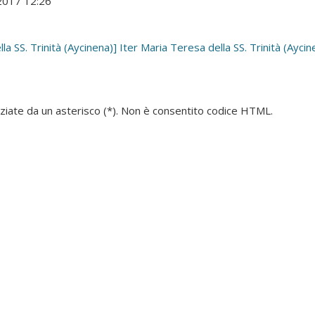
 2017 12:26
 SS. Trinità (Aycinena)]
Iter Maria Teresa della SS. Trinità (Aycin
denziate da un asterisco (*). Non è consentito codice HTML.