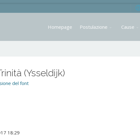
Homepage
Postulazione
Cause
inità (Ysseldijk)
ione del font
017 18:29